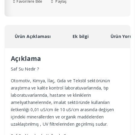
Litre
Favorilere Ekle
Paylaş
adet
Ürün Açıklaması
Ek bilgi
Ürün Yorum
Açıklama
Saf Su Nedir ?
Otomotiv, Kimya, İlaç, Gıda ve Tekstil sektörünün
araştırma ve kalite kontrol laboratuvarlarında, tıp
laboratuvarlarında, hastane ve kliniklerin
ameliyathanelerınde, imalat sektöründe kullanılan
iletkenliği 0,01 uS/cm ile 10 uS/cm arasında değişen
içindeki minerallerden ve organik maddelerden
uzaklaştırılmış , UV filtrelerinden geçirilmiş sudur.