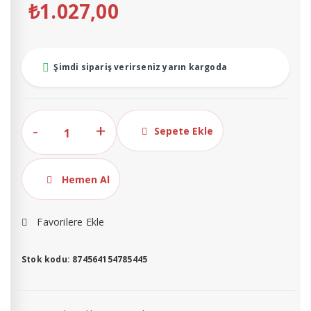
₺
1.027,00
Şimdi sipariş verirseniz yarın kargoda
pH
Sepete Ekle
4.01
-
7.01
Hemen Al
Saf
Su
Favorilere Ekle
Distile
Su
Stok kodu:
874564154785445
Kalibrasyon
Sıvıları
1