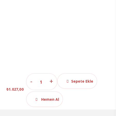
pH
Sepete Ekle
4.01
₺
1.027,00
-
7.01
Hemen Al
Saf
Su