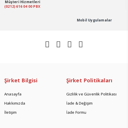
Distile
Müşteri Hizmetleri
(0212) 616 04 00 PBX
Su
Kalibrasyon
Mobil Uygulamalar
Sıvıları
1
Litre
adet
Şirket Bilgisi
Şirket Politikaları
Anasayfa
Gizlilik ve Güvenlik Politikası
Hakkımızda
İade & Değişim
İletişim
İade Formu