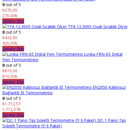
0
out of 5
₺
270,00
270,00₺
Sepete Ekle
TFA 12.3005 Civalı Sıcaklık Ölçer
0
out of 5
₺
420,00
420,00₺
Sepete Ekle
Loyka FRN-65 Dijital
Fırın Termometresi
0
out of 5
₺
810,00
810,00₺
Sepete Ekle
EN2050 Kablosuz
Bağlantılı Et Termometresi
0
out of 5
₺
1.712,57
1.712,57₺
Sepete Ekle
DC-1 Pano Tipi
Soketli Termometre (5′ li Paket)