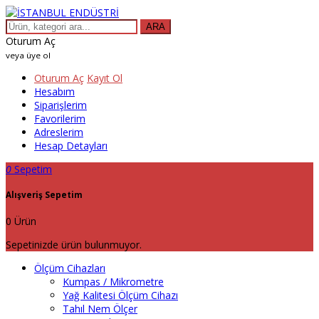
ARA
Oturum Aç
veya üye ol
Oturum Aç
Kayıt Ol
Hesabım
Siparişlerim
Favorilerim
Adreslerim
Hesap Detayları
0
Sepetim
Alışveriş Sepetim
0 Ürün
Sepetinizde ürün bulunmuyor.
Ölçüm Cihazları
Kumpas / Mikrometre
Yağ Kalitesi Ölçüm Cihazı
Tahıl Nem Ölçer