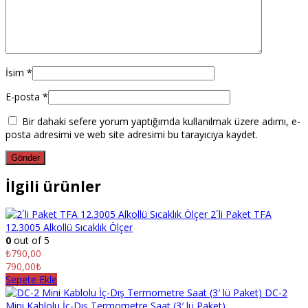
İsim
*
E-posta
*
Bir dahaki sefere yorum yaptığımda kullanılmak üzere adımı, e-
posta adresimi ve web site adresimi bu tarayıcıya kaydet.
İlgili ürünler
2´li Paket TFA
12.3005 Alkollü Sıcaklık Ölçer
0
out of 5
₺
790,00
790,00₺
Sepete Ekle
DC-2
Mini Kablolu İç-Dış Termometre Saat (3′ lü Paket)