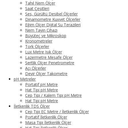
Tahıl Nem Ölçer
Saat Çeşitleri
Ses, Gürültü Desibel Ölçerler
Dinamometre Kuvvet Ölçerler
Eğim Ölçer Dijital Su Terazileri
Nem Tayin Cihazı
Büyüteç ve Mikroskop
Kronometreler
Tork Ölçerler
Lux Metre Işık Ölçer
Lazermetre Mesafe Ölçer
Sertlik Ölçer Penetrometre
Açı Ölçerler
Devir Ölçer Takometre
pH Metreler
Portatif pH Metre
Hat Tipi pH Metre
Cep Tipi / Kalem Tipi pH Metre
Hat Tipi pH Metre
İletkenlik TDS Ölçer
Cep Tipi EC Metre / İletkenlik Ölçer
Portatif İletkenlik Ölçer
Masa Tipi İletkenlik Ölçer
Hat Tipi İletkenlik Ölçer