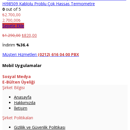
HI98509 Kablolu Problu Çok Hassas Termometre
0
out of 5
₺
2.700,00
2.700,00₺
Sepete Ekle
₺
1.290,00
₺
820,00
İndirim
%36.4
Müşteri Hizmetleri
(0212) 616 04 00 PBX
Mobil Uygulamalar
Sosyal Medya
E-Bülten Üyeliği
Şirket Bilgisi
Anasayfa
Hakkımızda
İletişim
Şirket Politikaları
Gizlilik ve Güvenlik Politikası