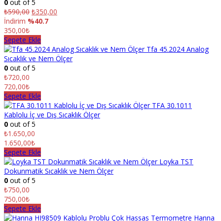
0
out of 5
₺
590,00
₺
350,00
İndirim
%40.7
350,00₺
Sepete Ekle
Tfa 45.2024 Analog
Sıcaklık ve Nem Ölçer
0
out of 5
₺
720,00
720,00₺
Sepete Ekle
TFA 30.1011
Kablolu İç ve Dış Sıcaklık Ölçer
0
out of 5
₺
1.650,00
1.650,00₺
Sepete Ekle
Loyka TST
Dokunmatik Sıcaklık ve Nem Ölçer
0
out of 5
₺
750,00
750,00₺
Sepete Ekle
Hanna