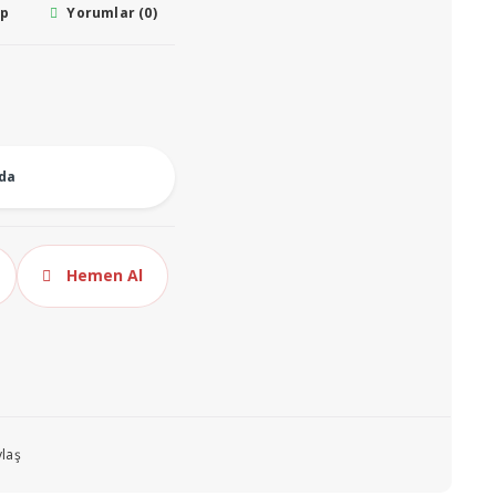
ap
Yorumlar (0)
oda
Hemen Al
laş