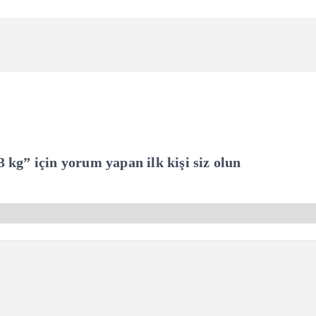
3
kg
adet
3 kg” için yorum yapan ilk kişi siz olun