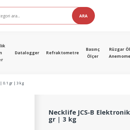
ARA
lık
Basınç
Rüzgar Öl
m
Datalogger
Refraktometre
Ölçer
Anemome
er
| 0.1 gr | 3 kg
Necklife JCS-B Elektronik
gr | 3 kg