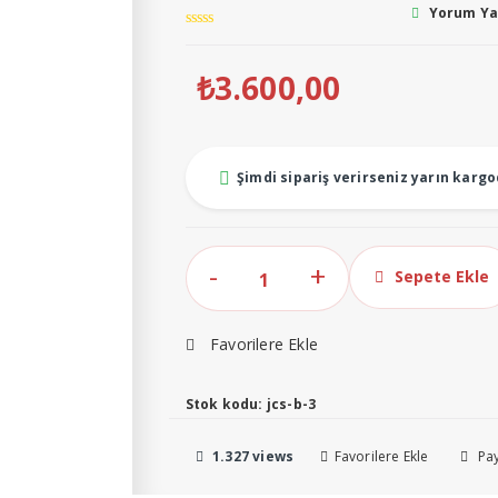
Yorum Y
₺
3.600,00
Şimdi sipariş verirseniz yarın karg
Necklife
Sepete Ekle
JCS-
B
Favorilere Ekle
Elektronik
Terazi
Stok kodu:
|
jcs-b-3
0.1
1.327 views
Favorilere Ekle
Pay
gr
|