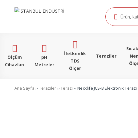
Sıcak
İletkenlik
Teraziler
Ne
Ölçüm
pH
TDS
Ölç
Cihazları
Metreler
Ölçer
Ana Sayfa
››
Teraziler
››
Terazi
›› Necklife JCS-B Elektronik Terazi 