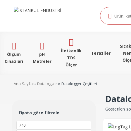
Sıcak
İletkenlik
Teraziler
Ne
Ölçüm
pH
TDS
Ölç
Cihazları
Metreler
Ölçer
Ana Sayfa
››
Datalogger
›› Datalogger Çeşitleri
Datalo
Gösterilen so
Fiyata göre filtrele
En