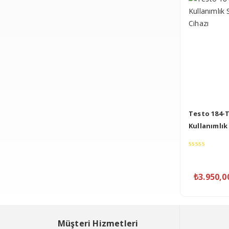
Testo 184-
Kullanımlık 
Cihazı
0
out
of
₺
3.950,0
5
Müşteri Hizmetleri