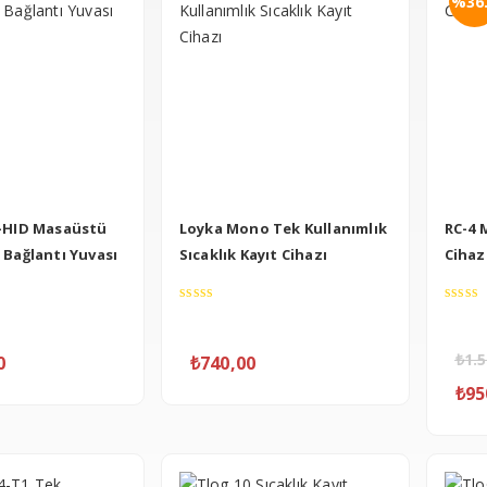
%36
-HID Masaüstü
Loyka Mono Tek Kullanımlık
RC-4 M
 Bağlantı Yuvası
Sıcaklık Kayıt Cihazı
Cihaz
0
0
out
out
of
of
₺
1.
0
₺
740,00
5
5
₺
95