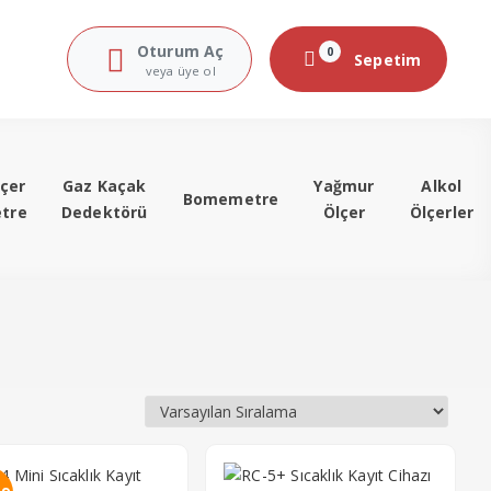
Oturum Aç
0
Sepetim
veya üye ol
çer
Gaz Kaçak
Yağmur
Alkol
Bomemetre
tre
Dedektörü
Ölçer
Ölçerler