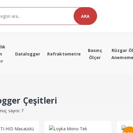
ARA
lık
Basınç
Rüzgar Öl
m
Datalogger
Refraktometre
Ölçer
Anemome
er
gger Çeşitleri
nuç sayısı: 7