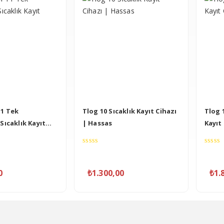
T1 Tek
Tlog 10 Sıcaklık Kayıt Cihazı
Tlog 
Sıcaklık Kayıt
| Hassas
Kayıt
0
0
out
out
of
of
0
₺
1.300,00
₺
1.
5
5