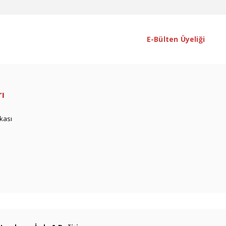
E-Bülten Üyeliği
rı
ikası