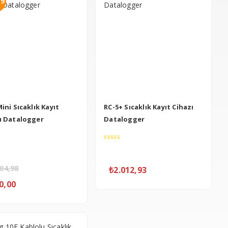
.9
ini Sıcaklık Kayıt
RC-5+ Sıcaklık Kayıt Cihazı
ı Datalogger
Datalogger
0
out
of
504,98
₺
2.012,93
5
0,00