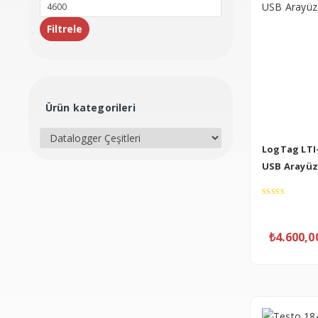
düşük
En
fiyat
yüksek
Filtrele
fiyat
Ürün kategorileri
LogTag LTI
USB Arayüz
0
out
of
₺
4.600,0
5