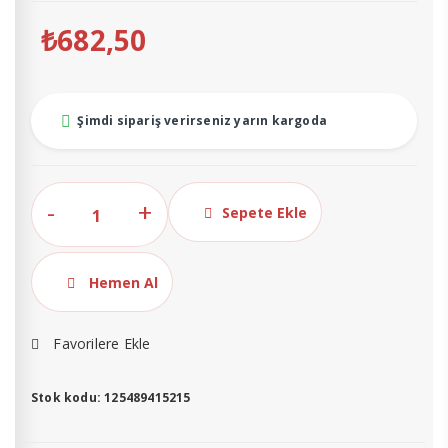
₺
682,50
Şimdi sipariş verirseniz yarın kargoda
pH
Sepete Ekle
4.01
-7.01
-
Hemen Al
Elektrod
Koruma
Favorilere Ekle
-
1288
Stok kodu:
125489415215
İletkenlik
Koruma