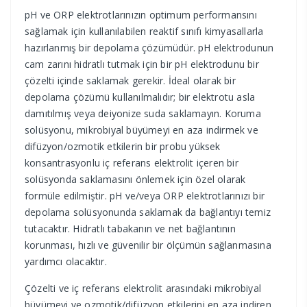
pH ve ORP elektrotlarınızın optimum performansını
sağlamak için kullanılabilen reaktif sınıfı kimyasallarla
hazırlanmış bir depolama çözümüdür. pH elektrodunun
cam zarını hidratlı tutmak için bir pH elektrodunu bir
çözelti içinde saklamak gerekir. İdeal olarak bir
depolama çözümü kullanılmalıdır; bir elektrotu asla
damıtılmış veya deiyonize suda saklamayın. Koruma
solüsyonu, mikrobiyal büyümeyi en aza indirmek ve
difüzyon/ozmotik etkilerin bir probu yüksek
konsantrasyonlu iç referans elektrolit içeren bir
solüsyonda saklamasını önlemek için özel olarak
formüle edilmiştir. pH ve/veya ORP elektrotlarınızı bir
depolama solüsyonunda saklamak da bağlantıyı temiz
tutacaktır. Hidratlı tabakanın ve net bağlantının
korunması, hızlı ve güvenilir bir ölçümün sağlanmasına
yardımcı olacaktır.
Çözelti ve iç referans elektrolit arasındaki mikrobiyal
büyümeyi ve ozmotik/difüzyon etkilerini en aza indiren