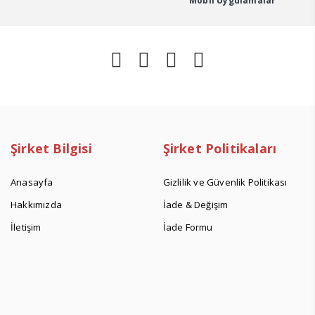
Mobil Uygulamalar
Koruma
Sıvısı
250
Ml
adet
Şirket Bilgisi
Şirket Politikaları
Anasayfa
Gizlilik ve Güvenlik Politikası
Hakkımızda
İade & Değişim
İletişim
İade Formu