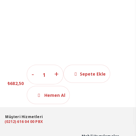
pH
Sepete Ekle
4.01
₺
682,50
-7.01
-
Hemen Al
Elektrod
Koruma
-
Müşteri Hizmetleri
(0212) 616 04 00 PBX
1288
İletkenlik