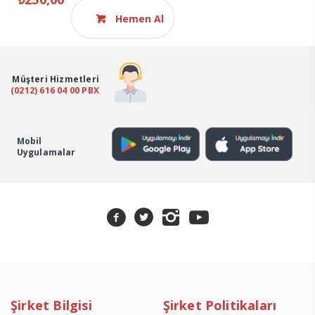
Paslanmaz
Gıda
Hemen Al
Termometresi
BJ-
012
Müşteri Hizmetleri
14.1002
(0212) 616 04 00 PBX
adet
Mobil
Uygulamalar
Şirket Bilgisi
Şirket Politikaları