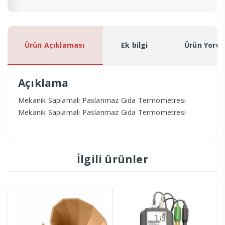
Ürün Açıklaması
Ek bilgi
Ürün Yorum
Açıklama
Mekanik Saplamalı Paslanmaz Gıda Termometresi
Mekanik Saplamalı Paslanmaz Gıda Termometresi
İlgili ürünler
7 Bölmeden Oluşan Şeffaf
%12
Haftalık İlaç Saklama Kutusu