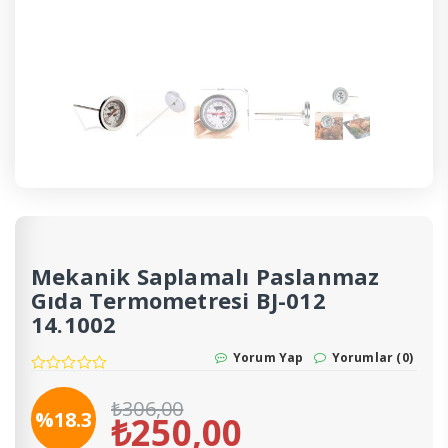
Mekanik Saplamalı Paslanmaz
Gıda Termometresi BJ-012
14.1002
Yorum Yap
Yorumlar (0)
₺
306,00
%18.3
₺
250,00