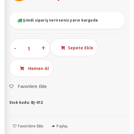
Şimdi sipariş verirseniz yarın kargoda
Mekanik
Sepete Ekle
Saplamalı
Paslanmaz
Gıda
Hemen Al
Termometresi
BJ-
Favorilere Ekle
012
14.1002
Stok kodu:
BJ-012
adet
Favorilere Ekle
Paylaş