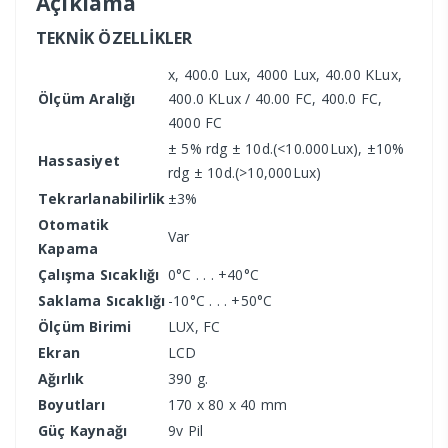
Açıklama
TEKNİK ÖZELLİKLER
x, 400.0 Lux, 4000 Lux, 40.00 KLux,
Ölçüm Aralığı
400.0 KLux / 40.00 FC, 400.0 FC,
4000 FC
± 5% rdg ± 10d.(<10.000Lux), ±10%
Hassasiyet
rdg ± 10d.(>10,000Lux)
Tekrarlanabilirlik
±3%
Otomatik
Var
Kapama
Çalışma Sıcaklığı
0°C . . . +40°C
Saklama Sıcaklığı
-10°C . . . +50°C
Ölçüm Birimi
LUX, FC
Ekran
LCD
Ağırlık
390 g.
Boyutları
170 x 80 x 40 mm
Güç Kaynağı
9v Pil